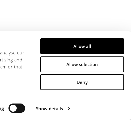
Allow all
 analyse our
rtising and
Allow selection
hem or that
Deny
 0571 471313 - FAX +39 0571 471326 -
ATTI"
ng
-
WHISTLERBLOWING
Show details