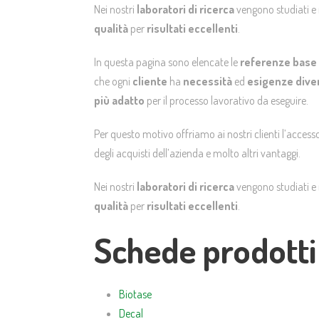
Nei nostri
laboratori di ricerca
vengono studiati e 
qualità
per
risultati eccellenti
.
In questa pagina sono elencate le
referenze base
che ogni
cliente
ha
necessità
ed
esigenze dive
più adatto
per il processo lavorativo da eseguire.
Per questo motivo offriamo ai nostri clienti l’accesso
degli acquisti dell’azienda e molto altri vantaggi.
Nei nostri
laboratori di ricerca
vengono studiati e 
qualità
per
risultati eccellenti
.
Schede prodotti
Biotase
Decal