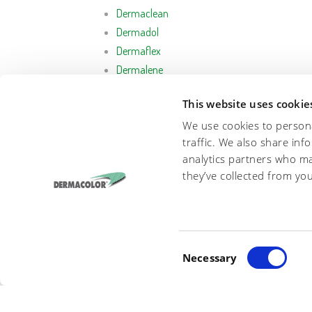
Dermaclean
Dermadol
Dermaflex
Dermalene
Dermamina
This website uses cookie
Dermasoft
We use cookies to persona
K-Lime
traffic. We also share inf
K-Thio
analytics partners who ma
they’ve collected from you
Pato
Viderma
Prodotti speciali
Rifinzione
DERMACOLOR S.R.L.
- VIA DEL FRASS
C
INFO@DERMACOLOR.IT
Necessary
- P
o
n
s