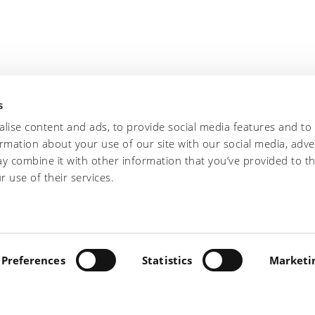
s
lise content and ads, to provide social media features and to
ormation about your use of our site with our social media, adve
y combine it with other information that you’ve provided to t
r use of their services.
INO, 5 - 56022 CASTELFRANCO DI SOTTO (PI) - TEL +39
.IVA 00697230506 -
Preferences
PRIVACY/COOKIE
Statistics
-
PRIVACY "CONT
Marketi