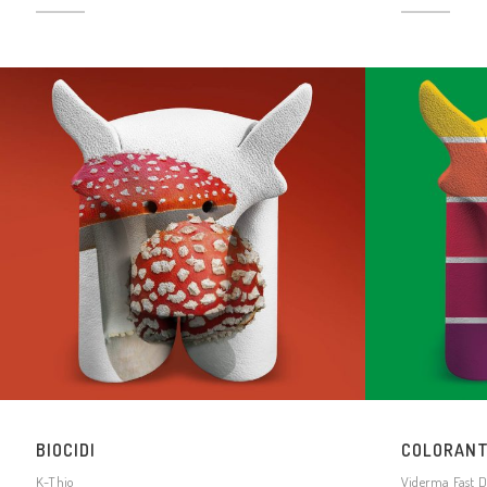
BIOCIDI
COLORANT
K-Thio
Viderma Fast D