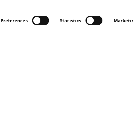
INO, 5 - 56022 CASTELFRANCO DI SOTTO (PI) - TEL +39
.IVA 00697230506 -
Preferences
PRIVACY/COOKIE
Statistics
-
PRIVACY "CONT
Marketi