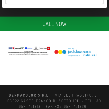
CALL NOW
DERMACOLOR S.R.L.
- VIA DEL FRASSINO, 5 -
56022 CASTELFRANCO DI SOTTO (PI) - TEL +39
0571 471313 - FAX +39 0571 471326 -