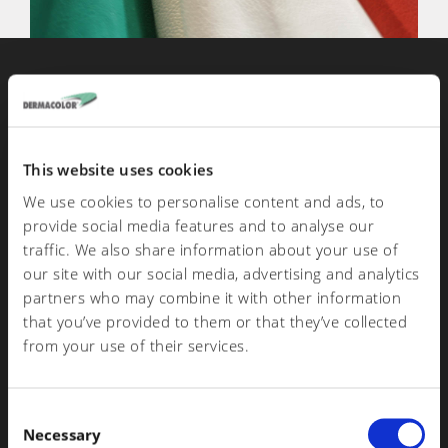
Certificazioni
This website uses cookies
We use cookies to personalise content and ads, to
provide social media features and to analyse our
traffic. We also share information about your use of
Dermacolor srl è un’azienda certificata che studia, analizza e
our site with our social media, advertising and analytics
produce prodotti per la concia e lavora essa stessa il pellame.
partners who may combine it with other information
that you’ve provided to them or that they’ve collected
AZIENDA CON SISTEMA DI GESTIONE QUALITÀ
from your use of their services.
CERTIFICATO DA DNV GL
UNI EN ISO ISO 9001:2015
C
Necessary
o