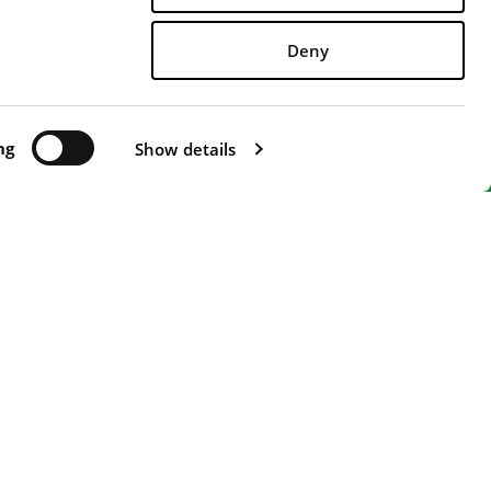
Deny
CONTATTACI
 0571 471313 - FAX +39 0571 471326 -
ATTI"
ng
-
WHISTLERBLOWING
Show details