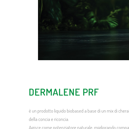
DERMALENE PRF
è un prodotto liquido biobased a base di un mix di cherat
della concia e riconcia.
Agisce come potenziatore naturale, migliorando compatt