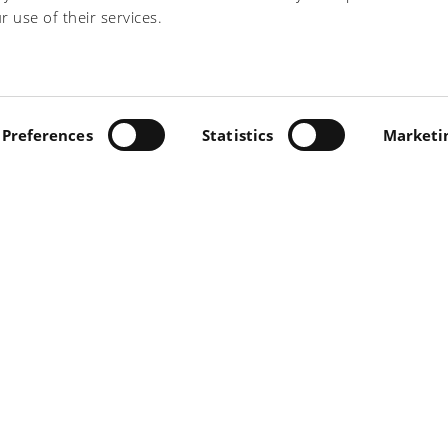
r use of their services.
 Dermalene PRF?
lo +39 0571 47.13.13. Sarai ricontattato al più presto!
INO, 5 - 56022 CASTELFRANCO DI SOTTO (PI) - TEL +39
.IVA 00697230506 -
Preferences
PRIVACY/COOKIE
Statistics
-
PRIVACY "CONT
Marketi