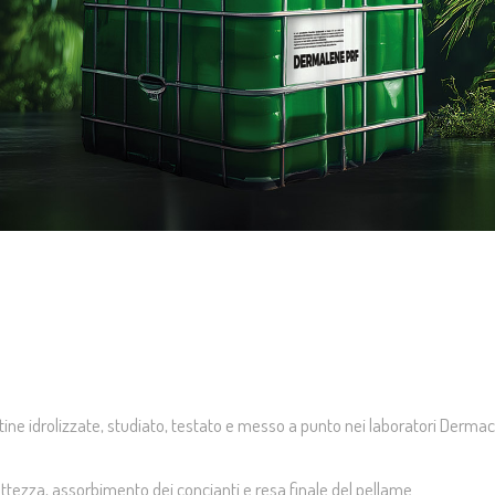
ine idrolizzate, studiato, testato e messo a punto nei laboratori Dermacol
ezza, assorbimento dei concianti e resa finale del pellame.