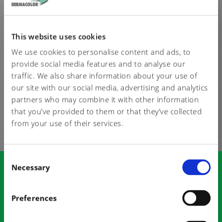
traspirabilita’, resistenza al trascinamento in sezione,
attraverso l’utilizzo degli ingrassi
Dermadol W100,
Dermadol W200, Dermadol HP, Dermadol Ove
, e delle
This website uses cookies
resine
Dermaflex SP, Dermaflex L140
, oltre alla gamma di
We use cookies to personalise content and ads, to
Ausiliari dedicati alla perfezione nella ricerca di un
provide social media features and to analyse our
pellame idrorepellente. Il laboratorio di ricerca e
traffic. We also share information about your use of
our site with our social media, advertising and analytics
sviluppo Dermacolor, grazie alle tecnologie a
partners who may combine it with other information
disposizione, può monitorare immediatamente i risultati
that you’ve provided to them or that they’ve collected
ottenuti.
from your use of their services.
C
Necessary
o
n
CHIEDI SUBITO UNA
s
Preferences
e
CAMPIONATURA
n