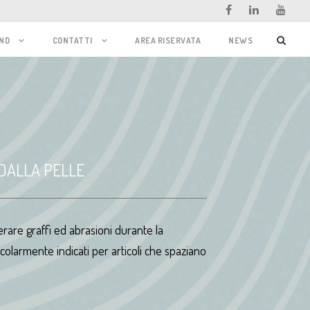
ND
CONTATTI
AREA RISERVATA
NEWS
DALLA PELLE
rare graffi ed abrasioni durante la
ticolarmente indicati per articoli che spaziano