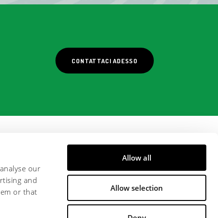
CONTATTACI ADESSO
Allow all
 analyse our
rtising and
Allow selection
hem or that
Deny