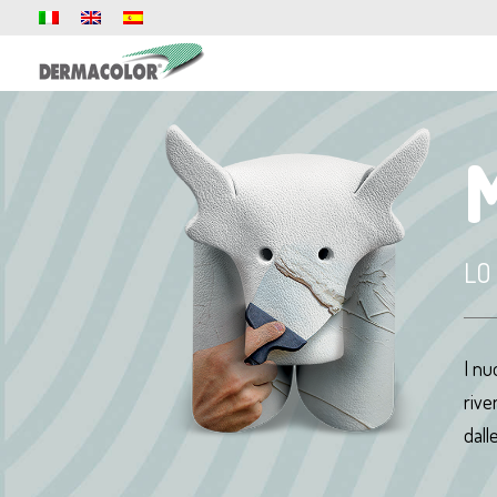
LO
I nu
rive
dall