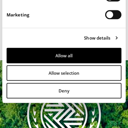
S
e
Marketing
SCOPRI I PRODOTTI
l
e
c
Show details
t
i
o
Allow all
n
Allow selection
Deny