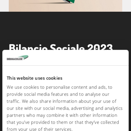
Bilancio Sociale 2023
DERMACOLOR si approccia alla redazione del suo primo Bilancio
This website uses cookies
Sociale relativo all’anno 2023. La redazione di questo bilancio
We use cookies to personalise content and ads, to
è dovuta alla spinta propulsiva della Direzione aziendale sul
provide social media features and to analyse our
fronte ambientale, sicurezza, sociale e di tutela del lavoro al fine
traffic. We also share information about your use of
our site with our social media, advertising and analytics
di garantire confronti di tutte le parti interessate, uno sviluppo
partners who may combine it with other information
attento e responsabile a conferma di quella che è stata
that you’ve provided to them or that they’ve collected
l’evoluzione dell’azienda a partire dalla sua nascita.
from your use of their services.