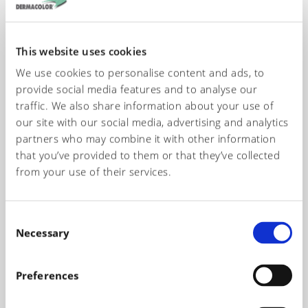
I nostri tecnici sono a vostra disposizione per fornirvi le
informazioni necessarie al fine di scegliere i prodotti più idonei
This website uses cookies
per la realizzazione dei vostri articoli.
We use cookies to personalise content and ads, to
provide social media features and to analyse our
Nominativo*
traffic. We also share information about your use of
our site with our social media, advertising and analytics
partners who may combine it with other information
that you’ve provided to them or that they’ve collected
Telefono*
from your use of their services.
C
Email*
Necessary
o
n
s
Preferences
e
Oggetto richiesta
n