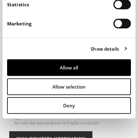
t
Statistics
S
e
Marketing
Richiesta
l
e
c
Show details
t
i
o
Allow all
n
Digita la parola di controllo
Allow selection
Deny
Ho letto la Vs
informativa privacy
e autorizzo il trattamento
dei miei dati personali per le finalità ivi indicate