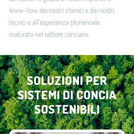
know-how dei nostri chimici e dei nostri
tecnici e all’esperienza pluriennale
maturata nel settore conciario.
SOLUZIONI PER
SISTEMI DI CONCIA
SOSTENIBILI