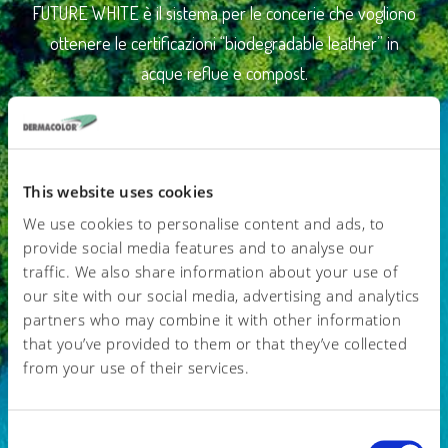
FUTURE WHITE è il sistema per le concerie che vogliono
ottenere le certificazioni “biodegradable leather” in
acque reflue e compost.
This website uses cookies
We use cookies to personalise content and ads, to
provide social media features and to analyse our
traffic. We also share information about your use of
our site with our social media, advertising and analytics
partners who may combine it with other information
that you’ve provided to them or that they’ve collected
from your use of their services.
C