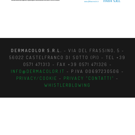
DERMACOLOR S.R.L.
- VIA DEL FRASSINO, 5 -
56022 CASTELFRANCO DI SOTTO (PI) - TEL +39
0571 471313 - FAX +39 0571 471326 -
INFO@DERMACOLOR.IT
- P.IVA 00697230506 -
PRIVACY/COOKIE
-
PRIVACY "CONTATTI"
-
WHISTLERBLOWING