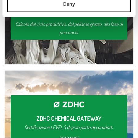
Deny
LCA
Calcolo del ciclo produttivo, dal pellame grezzo, alla fase di
preconcia.
ZDHC CHEMICAL GATEWAY
Certificazione LEVEL 3 di gran parte dei prodotti.