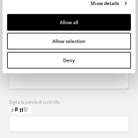
Show details
t
i
Oggetto richiesta
o
Allow all
n
Allow selection
Richiesta
Deny
Digita la parola di controllo