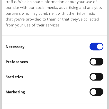
traffic. We also share information about your use of
our site with our social media, advertising and analytics
Richiesta informazioni
partners who may combine it with other information
that you’ve provided to them or that they’ve collected
from your use of their services.
I nostri tecnici sono a vostra disposizione per fornirvi le
informazioni necessarie al fine di scegliere i prodotti più idonei
per la realizzazione dei vostri articoli.
C
Necessary
o
Nominativo*
n
s
Preferences
e
n
Telefono*
t
Statistics
S
e
Marketing
l
Email*
e
c