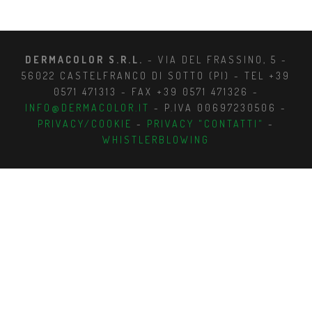
DERMACOLOR S.R.L.
- VIA DEL FRASSINO, 5 -
56022 CASTELFRANCO DI SOTTO (PI) - TEL +39
0571 471313 - FAX +39 0571 471326 -
INFO@DERMACOLOR.IT
- P.IVA 00697230506 -
PRIVACY/COOKIE
-
PRIVACY "CONTATTI"
-
WHISTLERBLOWING