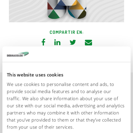
COMPARTIR EN:
This website uses cookies
We use cookies to personalise content and ads, to
provide social media features and to analyse our
Solicitud de
traffic. We also share information about your use of
our site with our social media, advertising and analytics
información
partners who may combine it with other information
that you’ve provided to them or that they’ve collected
from your use of their services.
Nuestros técnicos están a su disposición para brindarle la