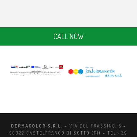
CALL NOW
DERMACOLOR S.R.L.
- VIA DEL FRASSINO, 5 -
56022 CASTELFRANCO DI SOTTO (PI) - TEL +39