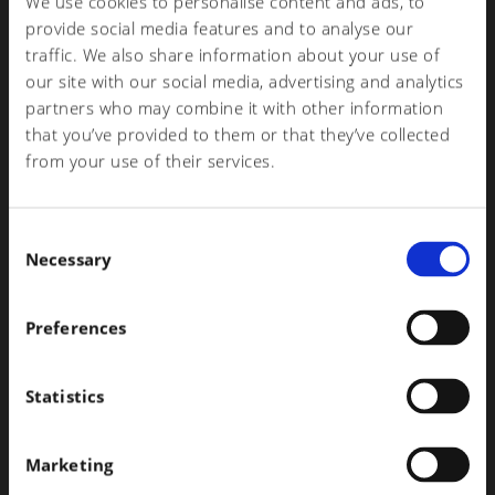
Política de igualdad de género
We use cookies to personalise content and ads, to
provide social media features and to analyse our
Regolulación (CE) 1907/2006 (REACh) e s.m.i.
traffic. We also share information about your use of
our site with our social media, advertising and analytics
SVHC (Substances of Very High Concern)
partners who may combine it with other information
that you’ve provided to them or that they’ve collected
SVHC Emisiones a la atmósfera D lgs 102/2020
from your use of their services.
SVHC Glutaraldeide
C
Necessary
Anexo VIII (CLP) Información armonizada sobre la respuesta
o
sanitaria a emergencias
n
s
Preferences
Noticias CLP 2025
e
n
Reg. (UE) 2020/878 por el que se modifica el Anexo I del
t
Statistics
S
Reglamento (CE) n.° 1907/2006 (REACh)
e
Marketing
Ficha informativa (SI)
l