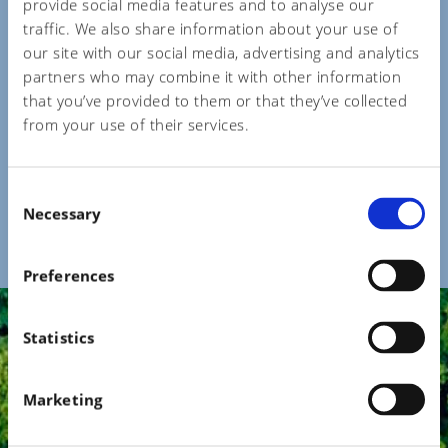
provide social media features and to analyse our
ACABADO
traffic. We also share information about your use of
our site with our social media, advertising and analytics
El proceso Future Fit se completa con la fase de
partners who may combine it with other information
acabado teniendo la posibilidad de utilizar "The L1
that you’ve provided to them or that they’ve collected
from your use of their services.
Biofinishing System from Evolved By Nature”. Este
sistema sustituye los petroquímicos por naturales,
mejorando el rendimiento sin comprometer el medio
C
Necessary
ambiente.
o
n
s
Preferences
e
n
t
Statistics
SOLUCIONES PARA
S
e
Marketing
SISTEMAS DE
l
e