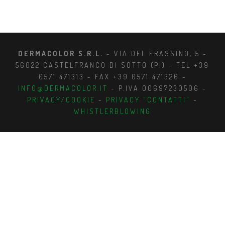
DERMACOLOR S.R.L.
- VIA DEL FRASSINO, 5 -
56022 CASTELFRANCO DI SOTTO (PI) - TEL +39
0571 471313 - FAX +39 0571 471326 -
INFO@DERMACOLOR.IT
- P.IVA 00697230506 -
PRIVACY/COOKIE
-
PRIVACY "CONTATTI"
-
WHISTLERBLOWING