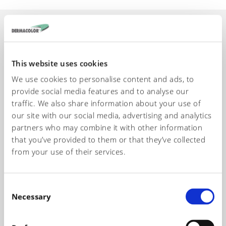
Solicitud de
This website uses cookies
información
We use cookies to personalise content and ads, to
provide social media features and to analyse our
traffic. We also share information about your use of
Nuestros técnicos están a su disposición para proporcionarle la
our site with our social media, advertising and analytics
información necesaria para elegir los productos más
partners who may combine it with other information
adecuados para la creación de sus artículos.
that you’ve provided to them or that they’ve collected
from your use of their services.
Name*
C
Necessary
o
Telephone number*
n
s