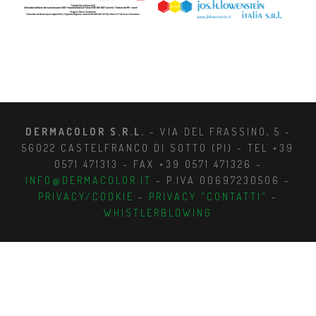
DERMACOLOR S.R.L.
- VIA DEL FRASSINO, 5 -
56022 CASTELFRANCO DI SOTTO (PI) - TEL +39
0571 471313 - FAX +39 0571 471326 -
INFO@DERMACOLOR.IT
- P.IVA 00697230506 -
PRIVACY/COOKIE
-
PRIVACY "CONTATTI"
-
WHISTLERBLOWING